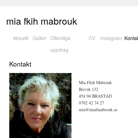
mia fkih mabrouk
Aktuellt
Galleri
Offentliga
CV
Instagram
Konta
uppdrag
Kontakt
Mia Fkih Mabrouk
Brevik 132
454 94 BRASTAD
0702 42 74 27
mia@miafmabrouk.se