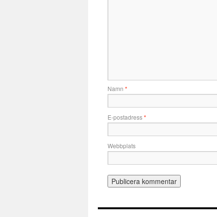
Namn
*
E-postadress
*
Webbplats