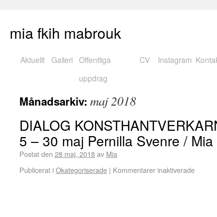
mia fkih mabrouk
Aktuellt
Galleri
Offentliga
CV
Instagram
Konta
uppdrag
maj 2018
Månadsarkiv:
DIALOG KONSTHANTVERKAR
5 – 30 maj Pernilla Svenre / Mi
Postat den
28 maj, 2018
av
Mia
Publicerat i
Okategoriserade
|
Kommentarer inaktiverade