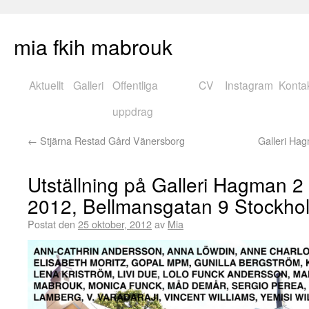
mia fkih mabrouk
Aktuellt
Galleri
Offentliga
CV
Instagram
Konta
uppdrag
←
Stjärna Restad Gård Vänersborg
Galleri Hag
Utställning på Galleri Hagman 2 
2012, Bellmansgatan 9 Stockho
Postat den
25 oktober, 2012
av
Mia