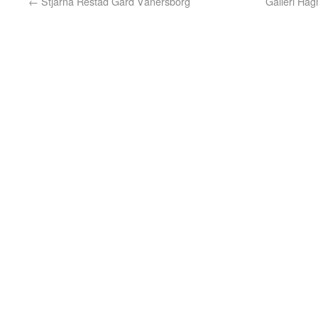
←
Stjärna Restad Gård Vänersborg
Galleri Hag