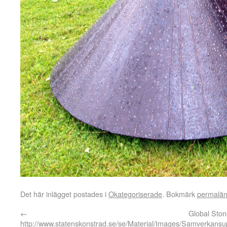
Det här inlägget postades i
Okategoriserade
. Bokmärk
permalä
←
Global Sto
http://www.statenskonstrad.se/se/Material/Images/Samverkansu