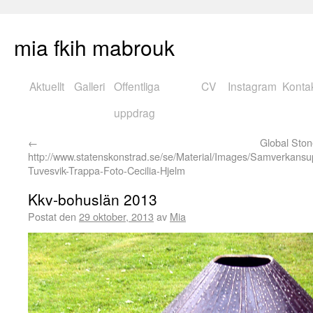
mia fkih mabrouk
Aktuellt
Galleri
Offentliga
CV
Instagram
Konta
uppdrag
←
Global Sto
http://www.statenskonstrad.se/se/Material/Images/Samverkansu
Tuvesvik-Trappa-Foto-Cecilia-Hjelm
Kkv-bohuslän 2013
Postat den
29 oktober, 2013
av
Mia